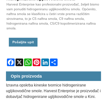
Harvest Enterprise kao profesionalni proizvođač, željeli bismo
vam ponuditi hidrogeniranu ugljikovodičnu smolu. Općenito,
naftna smola se klasificira u četiri vrste prema različitim
sirovinama, to je C5 naftna smola, C9 naftna smola,
hidrogenirana naftna smola, C5/C9 kopolimerizirana naftna
smola.
Pošaljite upit
Facebook
X
WhatsApp
Pinterest
LinkedIn
Share
Opis proizvoda
Izravna opskrba kineske tvornice hidrogenirane
ugljikovodične smole. Harvest Enterprise je proizvođač i
dobavljač hidrogenirane ugljikovodične smole u Kini.