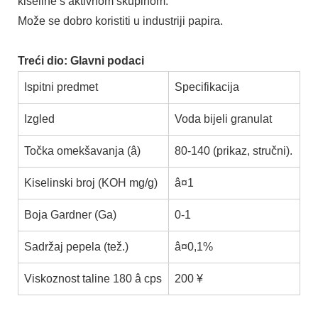
kiseline s aktivnom skupinom.
Može se dobro koristiti u industriji papira.
Treći dio: Glavni podaci
Ispitni predmet
Specifikacija
Izgled
Voda bijeli granulat
Točka omekšavanja (â)
80-140 (prikaz, stručni).
Kiselinski broj (KOH mg/g)
â¤1
Boja Gardner (Ga)
0-1
Sadržaj pepela (tež.)
â¤0,1%
Viskoznost taline 180 â cps
200 ¥