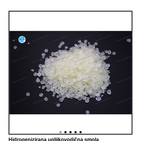
Hidrogenizirana ugljikovodična smola