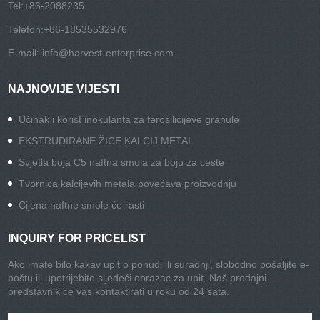
Tel:
+86-2088235
Telefon:
+86-18535532976
E-mail:
info@harvest-enterprise.com
NAJNOVIJE VIJESTI
Učinak i korist inokulanta za ferosilicijeve granule
EKSTRUDIRANE ŽICE KALCIJ METAL
Svjetla boja C5 naftna smola za boju za ceste
Tvornica kalcijevih metala povećava proizvodnju
Cijena naftne smole će rasti
INQUIRY FOR PRICELIST
Ako imate bilo kakav upit o ponudi ili suradnji, slobodno pošaljite e-
poštu ili upotrijebite sljedeći obrazac za upit. Naš prodajni
predstavnik će vas kontaktirati u roku od 24 sata.