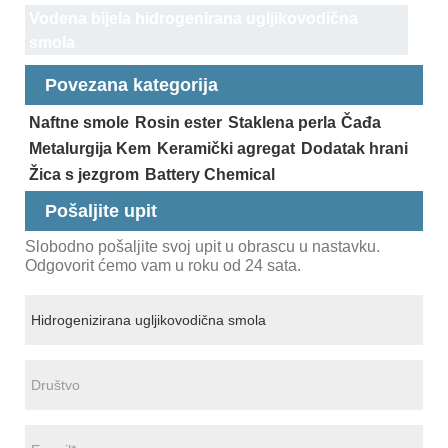
Vodena bijela hidrogenirana ugljikovodična
smola
Povezana kategorija
Naftne smole
Rosin ester
Staklena perla
Čađa
Metalurgija Kem
Keramički agregat
Dodatak hrani
Žica s jezgrom
Battery Chemical
Pošaljite upit
Slobodno pošaljite svoj upit u obrascu u nastavku.
Odgovorit ćemo vam u roku od 24 sata.