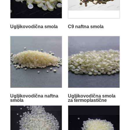
Ugljikovodična smola
C9 naftna smola
Ugljikovodična naftna
Ugljikovodična smola
smola
za termoplastične
oznake na cestama