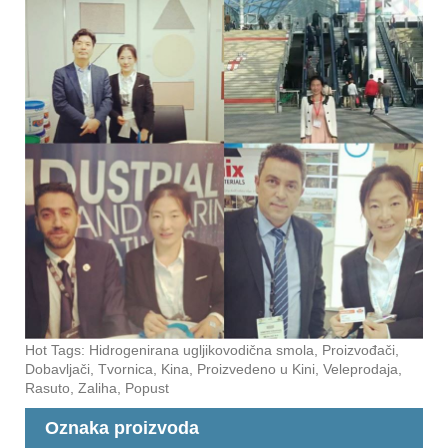
Hot Tags: Hidrogenirana ugljikovodična smola, Proizvođači,
Dobavljači, Tvornica, Kina, Proizvedeno u Kini, Veleprodaja,
Rasuto, Zaliha, Popust
Oznaka proizvoda