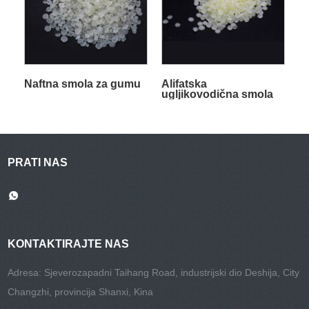
Naftna smola za gumu
Alifatska
ugljikovodična smola
PRATI NAS
KONTAKTIRAJTE NAS
Adresa: Sjeverozapadni Taihang Road, industrijski dio Deshija, City
Changzhi, provincija Shanxi, Kina