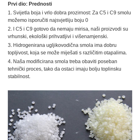
Prvi dio: Prednosti
1. Svijetla boja i vrlo dobra prozirnost: Za C5 i C9 smolu
možemo isporučiti najsvjetliju boju 0
2. I C5 i C9 gotovo da nemaju mirisa, naši proizvodi su
vrhunski, ekološki prihvatljivi i višenamjenski.
3. Hidrogenirana ugljikovodična smola ima dobru
topljivost, koja se može miješati s različitim otapalima.
4. Naša modificirana smola treba obaviti poseban
tehnički proces, tako da ostaci imaju bolju toplinsku
stabilnost.