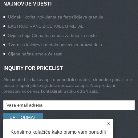
NAJNOVIJE VIJESTI
Učinak i korist inokulanta za ferosilicijeve granule
EKSTRUDIRANE ŽICE KALCIJ METAL
Svjetla boja C5 naftna smola za boju za ceste
Tvornica kalcijevih metala povećava proizvodnju
Cijena naftne smole će rasti
INQUIRY FOR PRICELIST
Ako imate bilo kakav upit o ponudi ili suradnji, slobodno pošaljite e-
poštu ili upotrijebite sljedeći obrazac za upit. Naš prodajni
predstavnik će vas kontaktirati u roku od 24 sata.
X
Koristimo kolačiće kako bismo vam ponudili