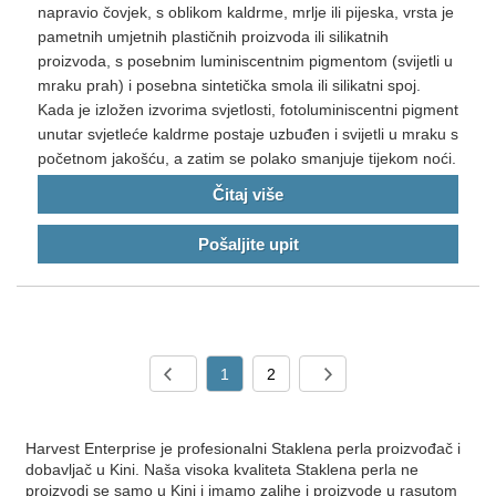
napravio čovjek, s oblikom kaldrme, mrlje ili pijeska, vrsta je
pametnih umjetnih plastičnih proizvoda ili silikatnih
proizvoda, s posebnim luminiscentnim pigmentom (svijetli u
mraku prah) i posebna sintetička smola ili silikatni spoj.
Kada je izložen izvorima svjetlosti, fotoluminiscentni pigment
unutar svjetleće kaldrme postaje uzbuđen i svijetli u mraku s
početnom jakošću, a zatim se polako smanjuje tijekom noći.
Čitaj više
Pošaljite upit
1
2
Harvest Enterprise je profesionalni Staklena perla proizvođač i
dobavljač u Kini. Naša visoka kvaliteta Staklena perla ne
proizvodi se samo u Kini i imamo zalihe i proizvode u rasutom