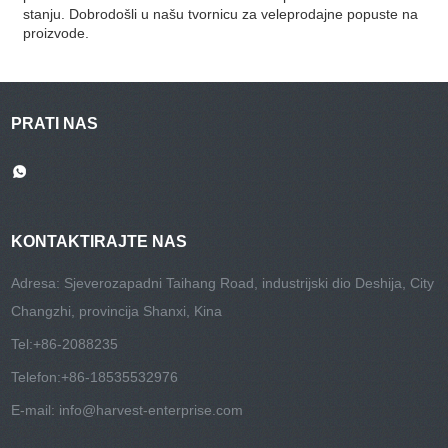
stanju. Dobrodošli u našu tvornicu za veleprodajne popuste na
proizvode.
PRATI NAS
KONTAKTIRAJTE NAS
Adresa: Sjeverozapadni Taihang Road, industrijski dio Deshija, City
Changzhi, provincija Shanxi, Kina
Tel:
+86-2088235
Telefon:
+86-18535532976
E-mail:
info@harvest-enterprise.com