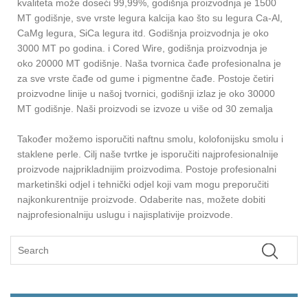
kvaliteta može doseći 99,99%, godišnja proizvodnja je 1500
MT godišnje, sve vrste legura kalcija kao što su legura Ca-Al,
CaMg legura, SiCa legura itd. Godišnja proizvodnja je oko
3000 MT po godina. i Cored Wire, godišnja proizvodnja je
oko 20000 MT godišnje. Naša tvornica čađe profesionalna je
za sve vrste čađe od gume i pigmentne čađe. Postoje četiri
proizvodne linije u našoj tvornici, godišnji izlaz je oko 30000
MT godišnje. Naši proizvodi se izvoze u više od 30 zemalja
Također možemo isporučiti naftnu smolu, kolofonijsku smolu i
staklene perle. Cilj naše tvrtke je isporučiti najprofesionalnije
proizvode najprikladnijim proizvodima. Postoje profesionalni
marketinški odjel i tehnički odjel koji vam mogu preporučiti
najkonkurentnije proizvode. Odaberite nas, možete dobiti
najprofesionalniju uslugu i najisplativije proizvode.